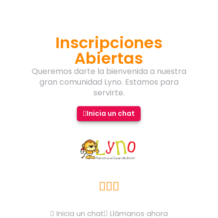
SUMMER CAMP
LYNO
Inscripciones
Lorem Ipsum es simplemente el texto de
Abiertas
relleno de las imprentas y archivos de texto.
Lorem Ipsum ha sido el texto de relleno
Queremos darte la bienvenida a nuestra
estándar de las industrias desde el año 1500
gran comunidad Lyno. Estamos para
servirte.
Contacto
Inicia un chat
Inicia un chat
Llámanos ahora