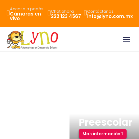
Acceso a papás
Chat ahora
Contáctanos
Cámaras en
222 123 4567
info@lyno.com.mx
vivo
Preescolar
Mas información